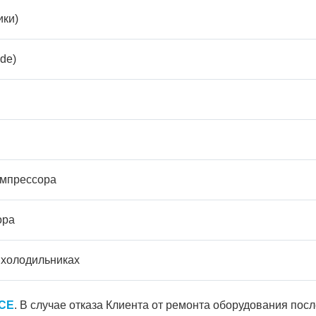
ики)
de)
омпрессора
ора
 холодильниках
ICE
. В случае отказа Клиента от ремонта оборудования пос