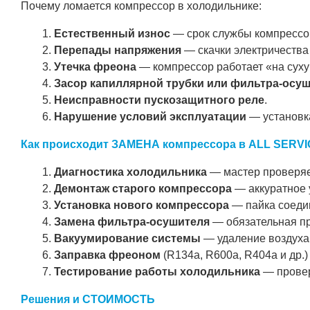
Почему ломается компрессор в холодильнике:
Естественный износ
— срок службы компрессор
Перепады напряжения
— скачки электричества 
Утечка фреона
— компрессор работает «на сухую
Засор капиллярной трубки или фильтра-осу
Неисправности пускозащитного реле
.
Нарушение условий эксплуатации
— установка
Как происходит ЗАМЕНА компрессора в ALL SERV
Диагностика холодильника
— мастер проверяет
Демонтаж старого компрессора
— аккуратное 
Установка нового компрессора
— пайка соедин
Замена фильтра-осушителя
— обязательная пр
Вакуумирование системы
— удаление воздуха 
Заправка фреоном
(R134a, R600a, R404a и др.
Тестирование работы холодильника
— провер
Решения и СТОИМОСТЬ