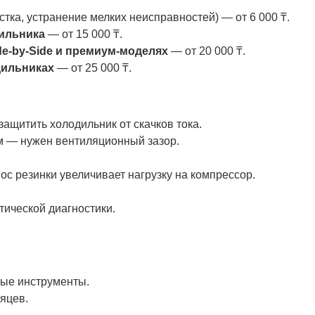
стка, устранение мелких неисправностей) — от 6 000 ₸.
ильника
— от 15 000 ₸.
de-by-Side и премиум-моделях
— от 20 000 ₸.
дильниках
— от 25 000 ₸.
 защитить холодильник от скачков тока.
ям — нужен вентиляционный зазор.
ос резинки увеличивает нагрузку на компрессор.
тической диагностики.
ные инструменты.
яцев.