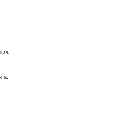
ция.
нта.