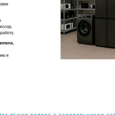
новки
о
ессор,
работу.
iemens,
ию и