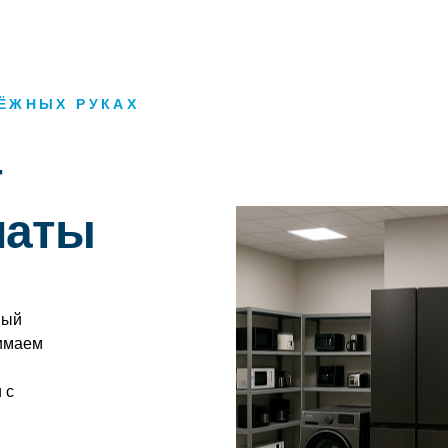
ДЁЖНЫХ РУКАХ
т
маты
ный
имаем
 с