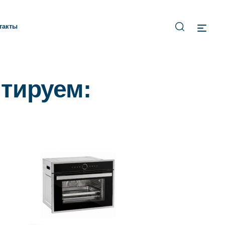
такты
тируем: