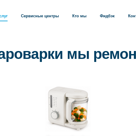
слуг
Сервисные центры
Кто мы
Фидбэк
Кон
пароварки мы ремон