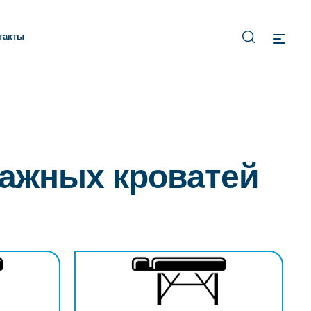
такты
сажных кроватей