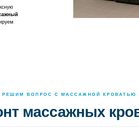
ксную
сажный
тируем
 РЕШИМ ВОПРОС С МАССАЖНОЙ КРОВАТЬЮ
онт массажных кро