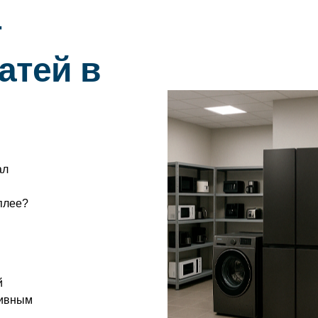
т
атей в
ал
плее?
й
тивным