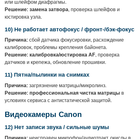
или шлейфом диафрагмы.
Решение:
замена затвора
, проверка шлейфов и
юстировка узла.
10) Не работает автофокус / фронт-/бэк-фокус
Причина:
сбой датчика фокусировки, расхождение
калибровок, проблемы крепления байонета.
Решение:
калибровка/юстировка AF
, проверка
датчиков и крепежа, обновление прошивки.
11) Пятна/пылинки на снимках
Причина:
загрязнение матрицы/микролинз.
Решение:
профессиональная чистка матрицы
в
условиях сервиса с антистатической защитой.
Видеокамеры Canon
12) Нет записи звука / сильные шумы
Причина:
неисправен микрофон/аудиотракт, окислы в