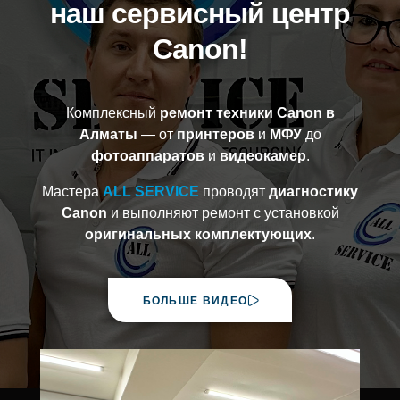
наш сервисный центр
Canon!
Комплексный
ремонт техники Canon в
Алматы
— от
принтеров
и
МФУ
до
фотоаппаратов
и
видеокамер
.
Мастера
ALL SERVICE
проводят
диагностику
Canon
и выполняют ремонт с установкой
оригинальных комплектующих
.
БОЛЬШЕ ВИДЕО