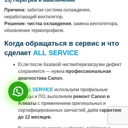
15) Перегрев и выключение
Причина:
забитая система охлаждения,
неработающий вентилятор.
Решение:
чистка охлаждения
, замена вентилятора,
обновление термопрофиля.
Когда обращаться в сервис и что
сделает
ALL SERVICE
Если после базовой чистки/перезагрузки дефект
сохраняется — нужна
профессиональная
диагностика Canon
.
В
ALL SERVICE
используем профильные
стенды и ПО, выполняем
ремонт Canon в
Алматы
с применением оригинальных и
сертифицированных запчастей, даём
гарантию
до 12 месяцев
.