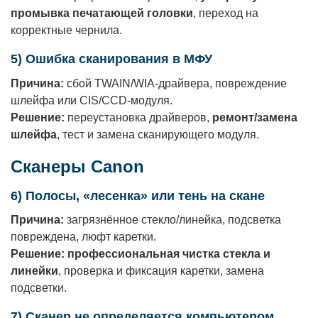
промывка печатающей головки
, переход на
корректные чернила.
5) Ошибка сканирования в МФУ
Причина:
сбой TWAIN/WIA-драйвера, повреждение
шлейфа или CIS/CCD-модуля.
Решение:
переустановка драйверов,
ремонт/замена
шлейфа
, тест и замена сканирующего модуля.
Сканеры Canon
6) Полосы, «лесенка» или тень на скане
Причина:
загрязнённое стекло/линейка, подсветка
повреждена, люфт каретки.
Решение:
профессиональная чистка стекла и
линейки
, проверка и фиксация каретки, замена
подсветки.
7) Сканер не определяется компьютером