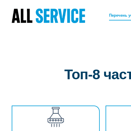
Перечень у
Топ-8 ча