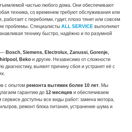
тъемлемой частью любого дома. Они обеспечивают
 любая техника, со временем требуют обслуживания или
 работает с перебоями, гудит, плохо тянет или совсем
ние проблемы. Специалисты
ALL SERVICE
выполняют
танавливая технику быстро, надёжно и по разумной
—
Bosch, Siemens, Electrolux, Zanussi, Gorenje,
hirlpool, Beko
и другие. Независимо от сложности
 диагностику, выявят причину сбоя и устранят её с
х.
ов с опытом
ремонта вытяжек более 10 лет
. Мы
длагаем гарантию до
12 месяцев
и обеспечиваем
м сервисе доступны все виды работ: замена мотора,
ильтров, ремонт блока питания, устранение шума и