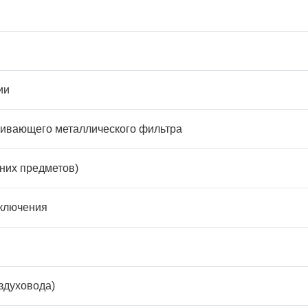
ии
ливающего металлического фильтра
них предметов)
дключения
здуховода)