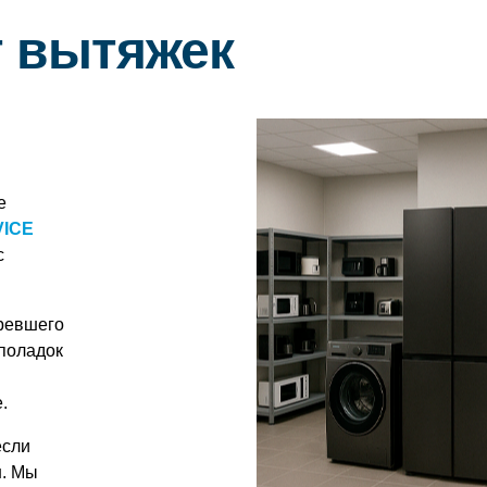
 вытяжек
е
VICE
с
ревшего
еполадок
.
если
и
. Мы