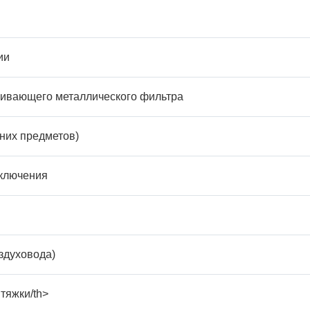
ии
ливающего металлического фильтра
них предметов)
дключения
здуховода)
тяжки/th>