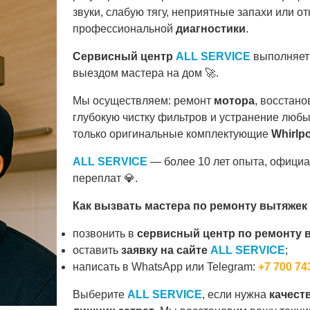
звуки, слабую тягу, неприятные запахи или о
профессиональной
диагностики
.
Сервисный центр
ALL SERVICE
выполняет 
выездом мастера на дом 🚀.
Мы осуществляем: ремонт
мотора
, восстано
глубокую чистку фильтров и устранение люб
только оригинальные комплектующие
Whirlp
ALL SERVICE
— более 10 лет опыта, офици
переплат 💎.
Как вызвать мастера по ремонту вытяжек 
позвонить в
сервисный центр по ремонту в
оставить
заявку на сайте
ALL SERVICE
;
написать в WhatsApp или Telegram:
+7 700 74
Выберите
ALL SERVICE
, если нужна
качест