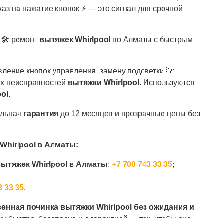
тказ на нажатие кнопок ⚡ — это сигнал для срочной
🛠️ ремонт
вытяжек Whirlpool
по Алматы с быстрым
вление кнопок управления, замену подсветки 💡,
ых неисправностей
вытяжки Whirlpool
. Используются
ool
.
альная
гарантия
до 12 месяцев и прозрачные цены без
Whirlpool в Алматы:
ытяжек Whirlpool в Алматы:
+7 700 743 33 35
;
3 33 35
.
венная починка вытяжки Whirlpool без ожидания и