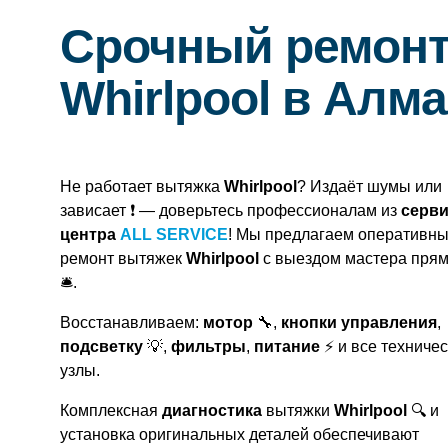
Срочный ремонт
Whirlpool в Алм
Не работает вытяжка
Whirlpool
? Издаёт шумы или
зависает ❗ — доверьтесь профессионалам из
серви
центра
ALL SERVICE
! Мы предлагаем оперативн
ремонт вытяжек
Whirlpool
с выездом мастера прям
🛎.
Восстанавливаем:
мотор
🔧,
кнопки управления
,
подсветку
💡,
фильтры
,
питание
⚡ и все техниче
узлы.
Комплексная
диагностика
вытяжки
Whirlpool
🔍 и
установка оригинальных деталей обеспечивают