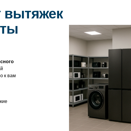
 вытяжек
аты
сного
ый
о к вам
ские