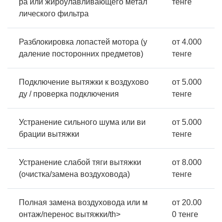
ра или жироулавливающего метал
тенге
лического фильтра
Разблокировка лопастей мотора (у
от 4.000
даление посторонних предметов)
тенге
Подключение вытяжки к воздухово
от 5.000
ду / проверка подключения
тенге
Устранение сильного шума или ви
от 5.000
брации вытяжки
тенге
Устранение слабой тяги вытяжки
от 8.000
(очистка/замена воздуховода)
тенге
Полная замена воздуховода или м
от 20.00
онтаж/перенос вытяжки/th>
0 тенге