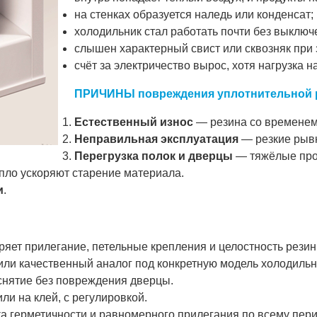
на стенках образуется наледь или конденсат;
холодильник стал работать почти без выключ
слышен характерный свист или сквозняк при 
счёт за электричество вырос, хотя нагрузка 
ПРИЧИНЫ повреждения уплотнительной 
Естественный износ
— резина со временем 
Неправильная эксплуатация
— резкие рывк
Перегрузка полок и дверцы
— тяжёлые прод
пло ускоряют старение материала.
и
.
яет прилегание, петельные крепления и целостность резин
ли качественный аналог под конкретную модель холодильн
снятие без повреждения дверцы.
ли на клей, с регулировкой.
 герметичности и равномерного прилегания по всему пери