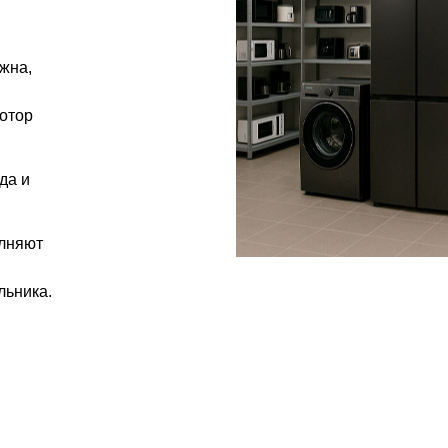
ужна,
отор
да и
лняют
льника.