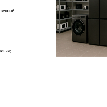
ственный
,
щения;