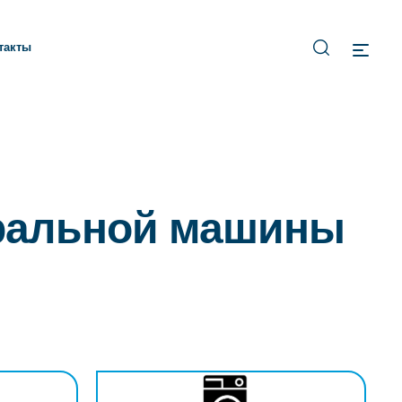
такты
иральной машины