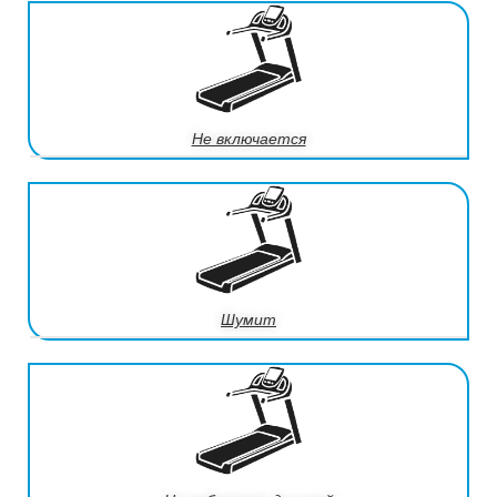
Не включается
Шумит