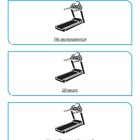
Не включается
Шумит