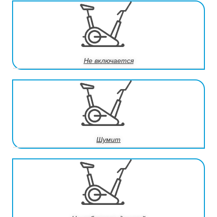
Не включается
Шумит