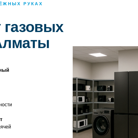
ДЁЖНЫХ РУКАХ
 газовых
 Алматы
ный
ности
т
рячей