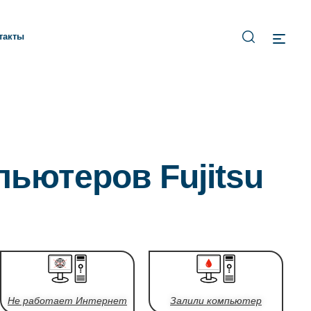
такты
пьютеров Fujitsu
Не работает Интернет
Залили компьютер