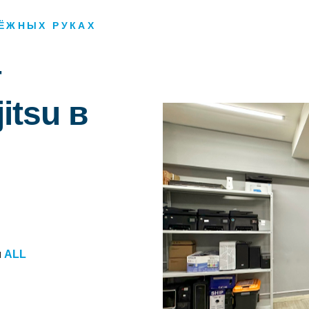
ДЁЖНЫХ РУКАХ
т
itsu в
м
ALL