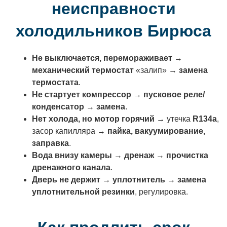
неисправности
холодильников Бирюса
Не выключается, перемораживает
→
механический термостат
«залип» →
замена
термостата
.
Не стартует компрессор
→
пусковое реле/
конденсатор
→
замена
.
Нет холода, но мотор горячий
→ утечка
R134a
,
засор капилляра →
пайка, вакуумирование,
заправка
.
Вода внизу камеры
→
дренаж
→
прочистка
дренажного канала
.
Дверь не держит
→
уплотнитель
→
замена
уплотнительной резинки
, регулировка.