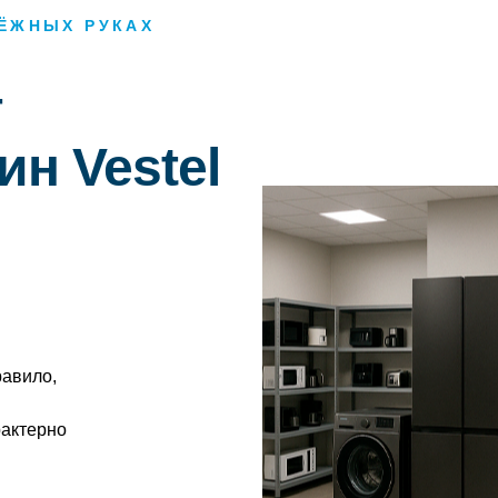
ДЁЖНЫХ РУКАХ
т
н Vestel
равило,
рактерно