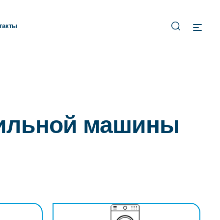
такты
шильной машины