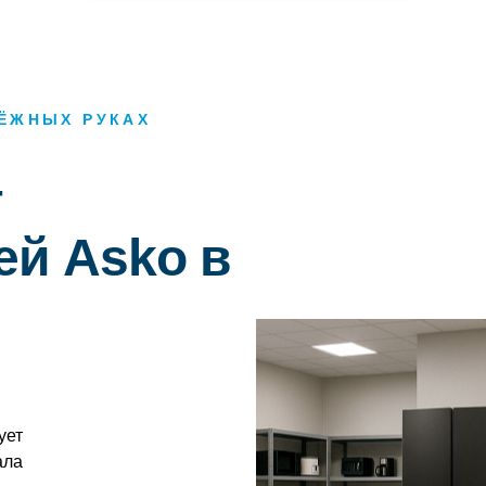
ДЁЖНЫХ РУКАХ
т
ей Asko в
ует
ала