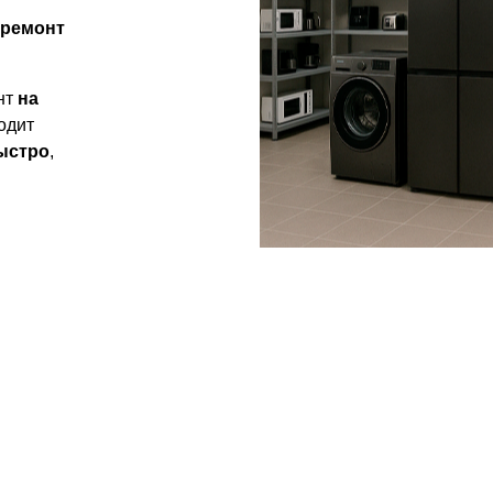
 ремонт
нт
на
одит
ыстро
,