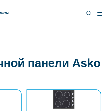
такты
чной панели Asko