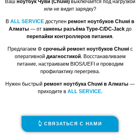
Ваш
ноутбук Чуви (Chuwi)
выключается под нагрузкой
или не видит зарядку?
В
ALL SERVICE
доступен
ремонт ноутбуков Chuwi в
Алматы
— от
замены разъёма Type-C/DC-Jack
до
перепайки контроллеров питания
.
Предлагаем ⚙️
срочный ремонт ноутбуков Chuwi
с
оперативной
диагностикой
. Восстанавливаем
питание, настраиваем BIOS/UEFI и проводим
профилактику перегрева.
Нужен быстрый
ремонт ноутбука Chuwi в Алматы
—
приходите в
ALL SERVICE
.
👆 СВЯЗАТЬСЯ С НАМИ