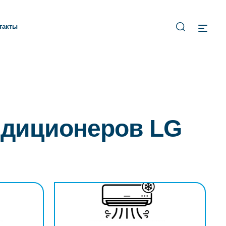
такты
ндиционеров LG