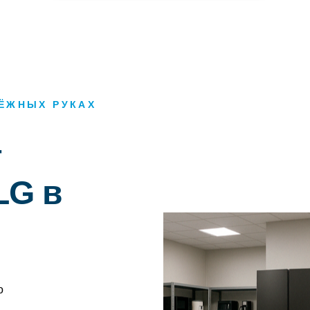
ДЁЖНЫХ РУКАХ
т
LG в
о