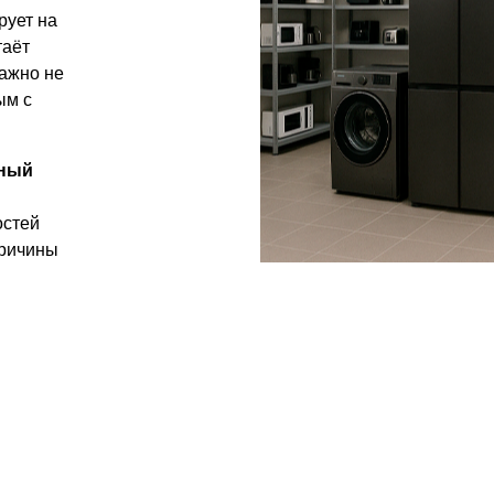
рует на
таёт
важно не
ым с
ный
остей
причины