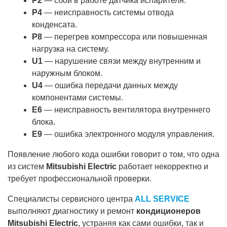
P2
— сбой в работе датчика испарителя.
P4
— неисправность системы отвода
конденсата.
P8
— перегрев компрессора или повышенная
нагрузка на систему.
U1
— нарушение связи между внутренним и
наружным блоком.
U4
— ошибка передачи данных между
компонентами системы.
E6
— неисправность вентилятора внутреннего
блока.
E9
— ошибка электронного модуля управления.
Появление любого кода ошибки говорит о том, что одна
из систем
Mitsubishi Electric
работает некорректно и
требует профессиональной проверки.
Специалисты сервисного центра
ALL SERVICE
выполняют диагностику и ремонт
кондиционеров
Mitsubishi Electric
, устраняя как сами ошибки, так и