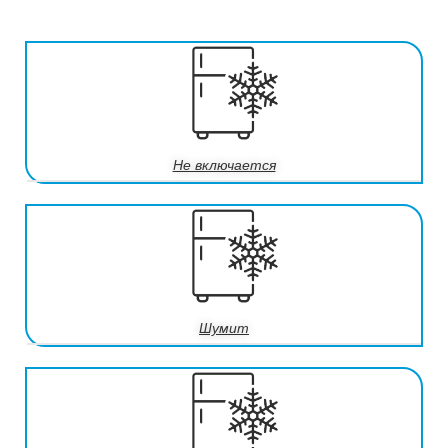
Не включается
Шумит