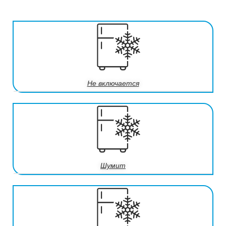
Не включается
Шумит