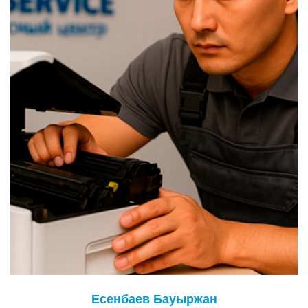
Есенбаев Бауыржан