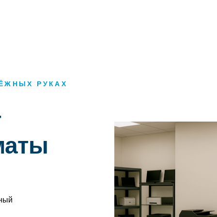
ДЁЖНЫХ РУКАХ
т
маты
сный
и