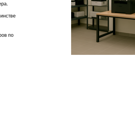
ера.
шинстве
.
ров по