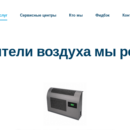
слуг
Сервисные центры
Кто мы
Фидбэк
Кон
ители воздуха мы р