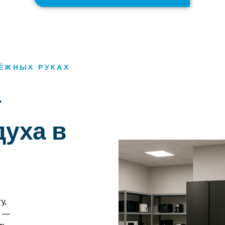
ДЁЖНЫХ РУКАХ
т
духа в
у,
ы —