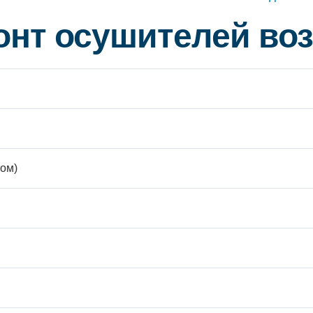
онт осушителей во
ом)