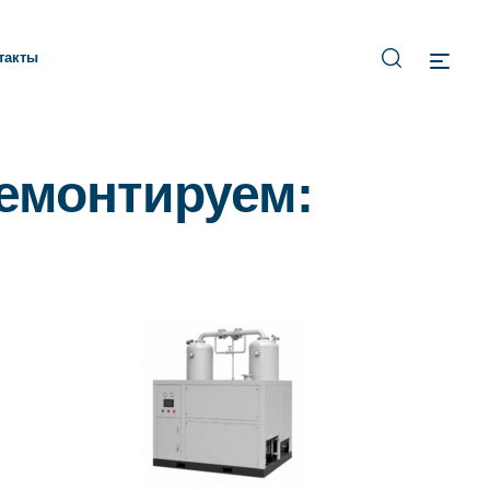
такты
емонтируем: